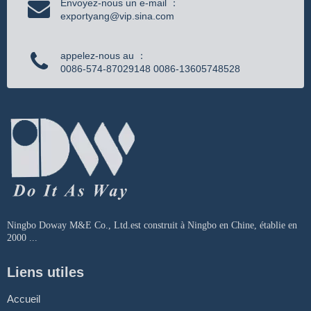
Envoyez-nous un e-mail ：
exportyang@vip.sina.com
appelez-nous au ：
0086-574-87029148 0086-13605748528
Ningbo Doway M&E Co., Ltd.est construit à Ningbo en Chine, établie en
2000 ...
Liens utiles
Accueil