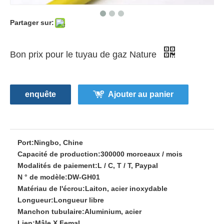
Partager sur:
Bon prix pour le tuyau de gaz Nature
enquête
Ajouter au panier
Port:
Ningbo, Chine
Capacité de production:
300000 morceaux / mois
Modalités de paiement:
L / C, T / T, Paypal
N ° de modèle:
DW-GH01
Matériau de l'écrou:
Laiton, acier inoxydable
Longueur:
Longueur libre
Manchon tubulaire:
Aluminium, acier
Lien:
Mâle X Femal