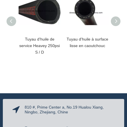
Tuyau d'huile de
Tuyau d'huile à surface
Tuya
service Heavey 250psi
lisse en caoutchouc
d'huile
S / D
810 #, Prime Center a, No.19 Hualou Xiang,
Ningbo, Zhejiang, Chine