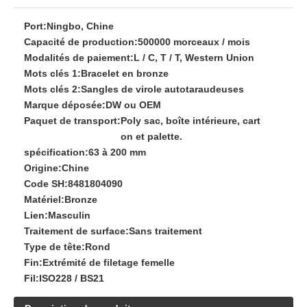
Port:
Ningbo, Chine
Capacité de production:
500000 morceaux / mois
Modalités de paiement:
L / C, T / T, Western Union
Mots clés 1:
Bracelet en bronze
Mots clés 2:
Sangles de virole autotaraudeuses
Marque déposée:
DW ou OEM
Paquet de transport:
Poly sac, boîte intérieure, cart
on et palette.
spécification:
63 à 200 mm
Origine:
Chine
Code SH:
8481804090
Matériel:
Bronze
Lien:
Masculin
Traitement de surface:
Sans traitement
Type de tête:
Rond
Fin:
Extrémité de filetage femelle
Fil:
ISO228 / BS21