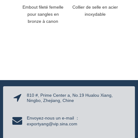
Embout fileté femelle
Collier de selle en acier
Colli
pour sangles en
inoxydable
bronz
bronze à canon
810 #, Prime Center a, No.19 Hualou Xiang,
Ningbo, Zhejiang, Chine
Envoyez-nous un e-mail ：
exportyang@vip.sina.com