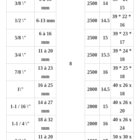
3/8 \"
2500
14
mm
15
39 * 22 * ​​
1/2 \"
6-13 mm
2500
14.5
16
6 à 16
39 * 23 *
5/8 \"
2500
15
mm
17
11 à 20
39 * 24 *
3/4 \"
2500
15.5
mm
18
8
13 à 23
39 * 25 *
7/8 \"
2500
16
mm
18
16 à 25
40 x 26 x
1\"
2000
14.5
mm
18
14 à 27
40 x 26 x
1-1 / 16 \"
2000
15
mm
20
18 à 32
40 x 26 x
1-1 / 4 \"
2000
16
mm
24
11 à 20
50 x 30 x