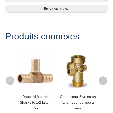
En vertu d'un:
Produits connexes
Raccord à sertir
Connecteur 5 voies en
Répara
Sharkbite 1/2 laiton
laiton pour pompe à
mamelo
Pex
eau
en ac