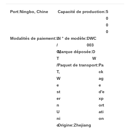
Port:
Ningbo, Chine
Capacité de production:
5
0
0
0
Modalités de paiement:
L
N ° de modèle:
DWC
/
003
C,
Marque déposée:
D
T
W
/
Paquet de transport:
Pa
T,
ck
W
ag
e
e
st
d'e
er
xp
n
ort
U
ati
ni
on
o
Origine:
Zhejiang