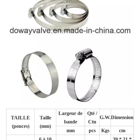
Largeur de
Qté /
G.W.
Dimension
TAILLE
Taille
bande
Ctn
(pouces)
(mm)
mm
pcs
Kgs
cm
6 à 10
39 * 21 *