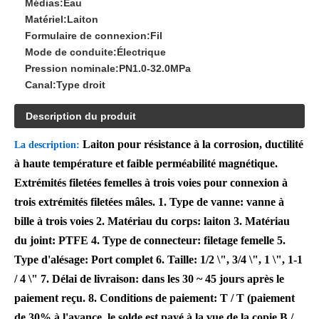
Médias:
Eau
Matériel:
Laiton
Formulaire de connexion:
Fil
Mode de conduite:
Électrique
Pression nominale:
PN1.0-32.0MPa
Canal:
Type droit
Description du produit
Laiton pour résistance à la corrosion, ductilité
La description:
à haute température et faible perméabilité magnétique.
Extrémités filetées femelles à trois voies pour connexion à
trois extrémités filetées mâles.
1. Type de vanne: vanne à
bille à trois voies 2. Matériau du corps: laiton 3. Matériau
du joint: PTFE 4. Type de connecteur: filetage femelle 5.
Type d'alésage: Port complet 6. Taille: 1/2 \", 3/4 \", 1 \", 1-1
/ 4 \"
7. Délai de livraison: dans les 30 ~ 45 jours après le
paiement reçu. 8. Conditions de paiement: T / T (paiement
de 30% à l'avance, le solde est payé à la vue de la copie B /