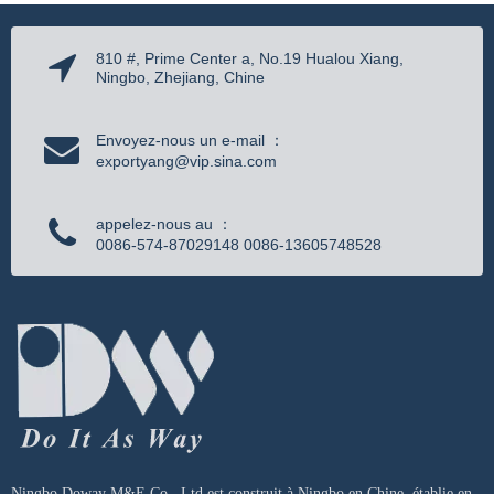
810 #, Prime Center a, No.19 Hualou Xiang,
Ningbo, Zhejiang, Chine
Envoyez-nous un e-mail ：
exportyang@vip.sina.com
appelez-nous au ：
0086-574-87029148 0086-13605748528
Ningbo Doway M&E Co., Ltd.est construit à Ningbo en Chine, établie en