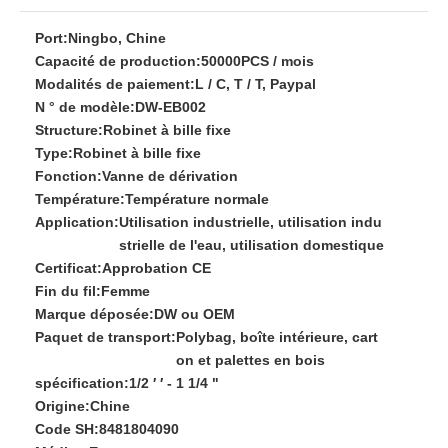
Port:
Ningbo, Chine
Capacité de production:
50000PCS / mois
Modalités de paiement:
L / C, T / T, Paypal
N ° de modèle:
DW-EB002
Structure:
Robinet à bille fixe
Type:
Robinet à bille fixe
Fonction:
Vanne de dérivation
Température:
Température normale
Application:
Utilisation industrielle, utilisation indu
strielle de l'eau, utilisation domestique
Certificat:
Approbation CE
Fin du fil:
Femme
Marque déposée:
DW ou OEM
Paquet de transport:
Polybag, boîte intérieure, cart
on et palettes en bois
spécification:
1/2 ′ ′ - 1 1/4 "
Origine:
Chine
Code SH:
8481804090