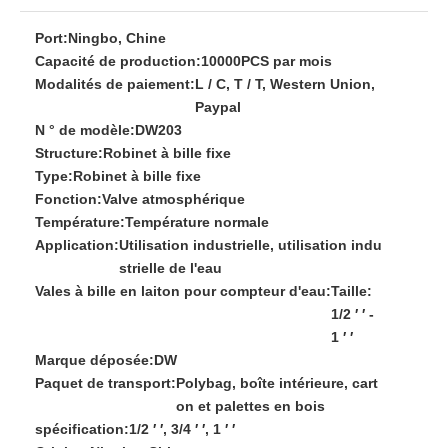
Port:
Ningbo, Chine
Capacité de production:
10000PCS par mois
Modalités de paiement:
L / C, T / T, Western Union,
Paypal
N ° de modèle:
DW203
Structure:
Robinet à bille fixe
Type:
Robinet à bille fixe
Fonction:
Valve atmosphérique
Température:
Température normale
Application:
Utilisation industrielle, utilisation indu
strielle de l'eau
Vales à bille en laiton pour compteur d'eau:
Taille:
1/2 ′ ′ -
1 ′ ′
Marque déposée:
DW
Paquet de transport:
Polybag, boîte intérieure, cart
on et palettes en bois
spécification:
1/2 ′ ′, 3/4 ′ ′, 1 ′ ′