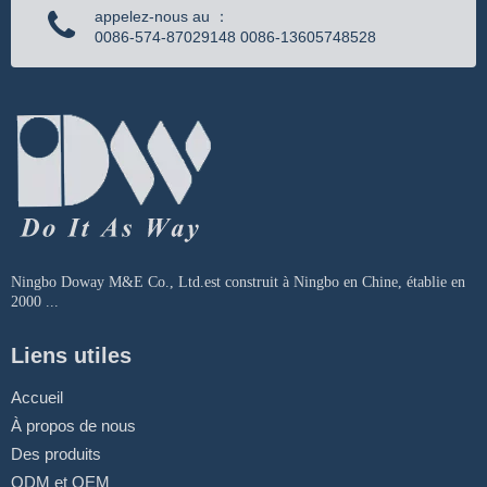
appelez-nous au ：
0086-574-87029148 0086-13605748528
Ningbo Doway M&E Co., Ltd.est construit à Ningbo en Chine, établie en
2000 ...
Liens utiles
Accueil
À propos de nous
Des produits
ODM et OEM