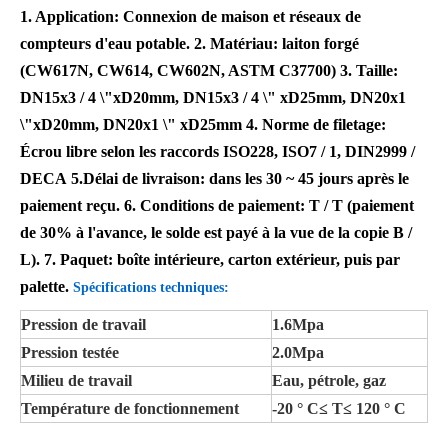
1. Application: Connexion de maison et réseaux de
compteurs d'eau potable. 2. Matériau: laiton forgé
(CW617N, CW614, CW602N, ASTM C37700) 3. Taille:
DN15x3 / 4 \"xD20mm, DN15x3 / 4 \" xD25mm, DN20x1
\"xD20mm, DN20x1 \" xD25mm 4. Norme de filetage:
Écrou libre selon les raccords ISO228, ISO7 / 1, DIN2999 /
DECA
5.
Délai de livraison: dans les 30 ~ 45 jours après le
paiement reçu.
6. Conditions de paiement: T / T (paiement
de 30% à l'avance, le solde est payé à la vue de la copie B /
L).
7. Paquet: boîte intérieure, carton extérieur, puis par
palette.
Spécifications techniques:
Pression de travail
1.6Mpa
Pression testée
2.0Mpa
Milieu de travail
Eau, pétrole, gaz
Température de fonctionnement
-20 ° C≤ T≤ 120 ° C