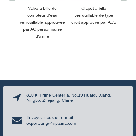
Valve à bille de
Clapet à bille
Ro
compteur d'eau
verrouillable de type
verrou
verrouillable approuvée
droit approuvé par ACS
Dzr 
par AC personnalisé
d'usine
810 #, Prime Center a, No.19 Hualou Xiang,
Ningbo, Zhejiang, Chine
Envoyez-nous un e-mail ：
exportyang@vip.sina.com