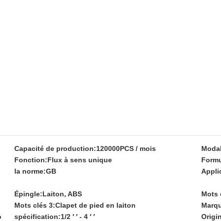
Capacité de production:
120000PCS / mois
Modal
Fonction:
Flux à sens unique
Formu
la norme:
GB
Appli
Épingle:
Laiton, ABS
Mots 
Mots clés 3:
Clapet de pied en laiton
Marqu
o
spécification:
1/2 ′ ′ - 4 ′ ′
Origi