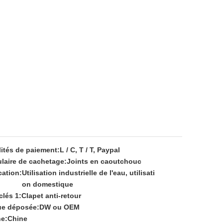
ités de paiement:
L / C, T / T, Paypal
laire de cachetage:
Joints en caoutchouc
cation:
Utilisation industrielle de l'eau, utilisati
on domestique
clés 1:
Clapet anti-retour
e déposée:
DW ou OEM
ne:
Chine