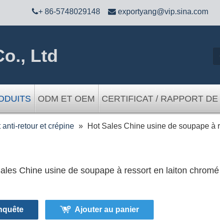

+ 86-5748029148

exportyang@vip.sina.com
o., Ltd
ODUITS
ODM ET OEM
CERTIFICAT / RAPPORT DE
 anti-retour et crépine
»
Hot Sales Chine usine de soupape à r
ales Chine usine de soupape à ressort en laiton chrom
nquête
Ajouter au panier