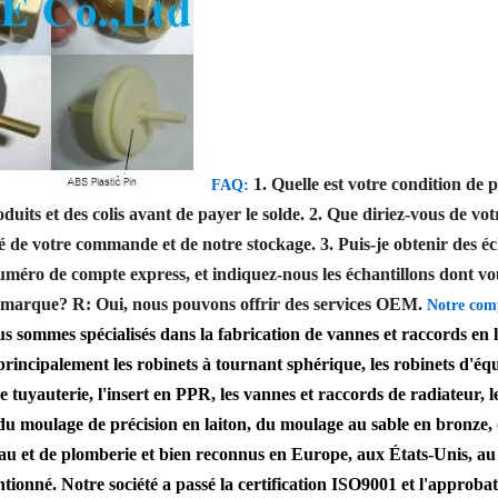
1. Quelle est votre condition de
FAQ:
uits et des colis avant de payer le solde.
2. Que diriez-vous de votr
té de votre commande et de notre stockage.
3. Puis-je obtenir des é
méro de compte express, et indiquez-nous les échantillons dont vous 
e marque?
R: Oui, nous pouvons offrir des services OEM.
Notre com
s sommes spécialisés dans la fabrication de vannes et raccords en 
incipalement les robinets à tournant sphérique, les robinets d'équer
e tuyauterie, l'insert en PPR, les vannes et raccords de radiateur, l
du moulage de précision en laiton, du moulage au sable en bronze, 
'eau et de plomberie et bien reconnus en Europe, aux États-Unis, a
tentionné. Notre société a passé la certification ISO9001 et l'appro