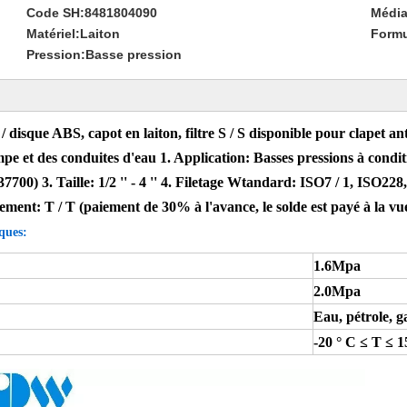
Code SH:
8481804090
Média
Matériel:
Laiton
Formu
Pression:
Basse pression
 / disque ABS, capot en laiton, filtre S / S disponible pour clapet 
mpe et des conduites d'eau 1. Application: Basses pressions à conditi
. Taille: 1/2 '' - 4 '' 4. Filetage Wtandard: ISO7 / 1, ISO228, 
ment: T / T (paiement de 30% à l'avance, le solde est payé à la vue 
ques:
1.6Mpa
2.0Mpa
Eau, pétrole, g
-20 ° C ≤ T ≤ 1