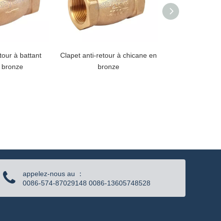
tour à battant
Clapet anti-retour à chicane en
Clapet anti-re
n bronze
bronze
lait
appelez-nous au ：
0086-574-87029148 0086-13605748528