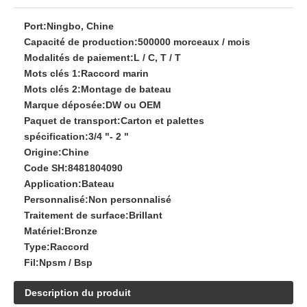
Port:
Ningbo, Chine
Capacité de production:
500000 morceaux / mois
Modalités de paiement:
L / C, T / T
Mots clés 1:
Raccord marin
Mots clés 2:
Montage de bateau
Marque déposée:
DW ou OEM
Paquet de transport:
Carton et palettes
spécification:
3/4 "- 2 "
Origine:
Chine
Code SH:
8481804090
Application:
Bateau
Personnalisé:
Non personnalisé
Traitement de surface:
Brillant
Matériel:
Bronze
Type:
Raccord
Fil:
Npsm / Bsp
Description du produit