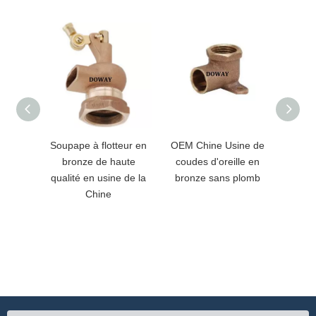
Soupape à flotteur en
OEM Chine Usine de
Adap
bronze de haute
coudes d'oreille en
bron
qualité en usine de la
bronze sans plomb
person
Chine