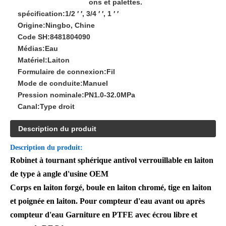
ons et palettes.
spécification:
1/2 ′ ′, 3/4 ′ ′, 1 ′ ′
Origine:
Ningbo, Chine
Code SH:
8481804090
Médias:
Eau
Matériel:
Laiton
Formulaire de connexion:
Fil
Mode de conduite:
Manuel
Pression nominale:
PN1.0-32.0MPa
Canal:
Type droit
Description du produit
Description du produit:
Robinet à tournant sphérique antivol verrouillable en laiton
de type à angle d'usine OEM
Corps en laiton forgé, boule en laiton chromé, tige en laiton
et poignée en laiton. Pour compteur d'eau avant ou après
compteur d'eau Garniture en PTFE avec écrou libre et