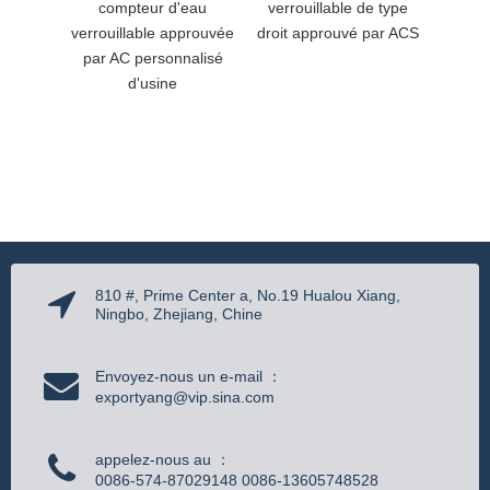
compteur d'eau
verrouillable de type
verrou
verrouillable approuvée
droit approuvé par ACS
Dzr 
par AC personnalisé
d'usine
810 #, Prime Center a, No.19 Hualou Xiang,
Ningbo, Zhejiang, Chine
Envoyez-nous un e-mail ：
exportyang@vip.sina.com
appelez-nous au ：
0086-574-87029148 0086-13605748528