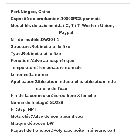
Port:
Ningbo, Chine
Capacité de production:
10000PCS par mois
Modalités de paiement:
L / C, T / T, Western Union,
Paypal
N ° de modèle:
DW304-1
Structure:
Robinet à bille fixe
Type:
Robinet à bille fixe
Fonction:
Valve atmosphérique
Température:
Température normale
la norme:
la norme
Application:
Utilisation industrielle, utilisation indu
strielle de l'eau
Fin de la connexion:
Écrou libre X femelle
Norme de filetage:
ISO228
Fil:
Bsp, NPT
Mots clés:
Valve de compteur d'eau
Marque déposée:
DW
Paquet de transport:
Poly sac, boîte intérieure, cart