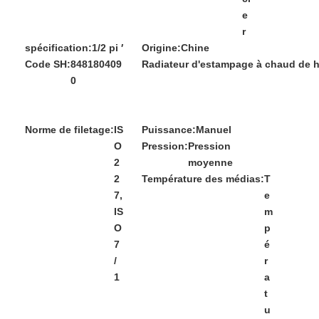
e
r
spécification:
1/2 pi ′
Origine:
Chine
Code SH:
848180409
Radiateur d'estampage à chaud de h
0
Norme de filetage:
IS
Puissance:
Manuel
O
Pression:
Pression
2
moyenne
2
Température des médias:
T
7,
e
IS
m
O
p
7
é
/
r
1
a
t
u