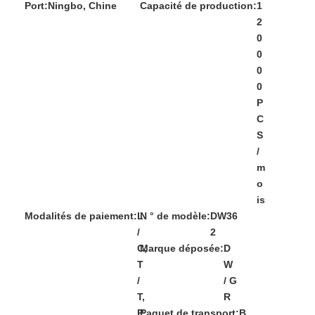
Port:
Ningbo, Chine
Capacité de production:
1
2
0
0
0
0
P
C
S
/
m
o
is
Modalités de paiement:
L
N ° de modèle:
DW36
/
2
C,
Marque déposée:
D
T
W
/
/ G
T,
R
P
Paquet de transport:
B