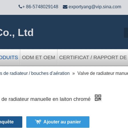

+ 86-5748029148

exportyang@vip.sina.com
o., Ltd
ODUITS
ODM ET OEM
CERTIFICAT / RAPPORT DE
 de radiateur / bouches d'aération
»
Valve de radiateur manue
 de radiateur manuelle en laiton chromé
nquête
Ajouter au panier