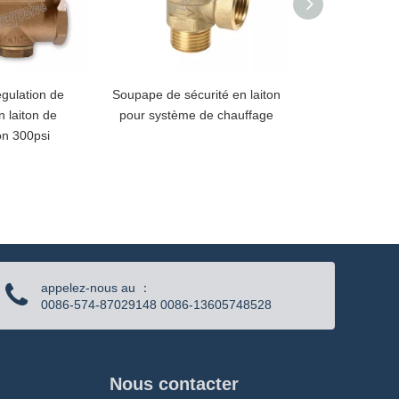
gulation de
Soupape de sécurité en laiton
Soupape de sécur
n laiton de
pour système de chauffage
bouton en p
on 300psi
appelez-nous au ：
0086-574-87029148 0086-13605748528
Nous contacter