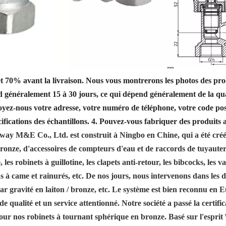
70% avant la livraison. Nous vous montrerons les photos des produi
 généralement 15 à 30 jours, ce qui dépend généralement de la qu
oyez-nous votre adresse, votre numéro de téléphone, votre code pos
ifications des échantillons.
4. Pouvez-vous fabriquer des produits
ay M&E Co., Ltd. est construit à Ningbo en Chine, qui a été créé
 bronze, d'accessoires de compteurs d'eau et de raccords de tuyaute
les robinets à guillotine, les clapets anti-retour, les bibcocks, les v
ds à came et rainurés, etc. De nos jours, nous intervenons dans les
r gravité en laiton / bronze, etc. Le système est bien reconnu en
 de qualité et un service attentionné. Notre société a passé la cert
ur nos robinets à tournant sphérique en bronze. Basé sur l'esprit