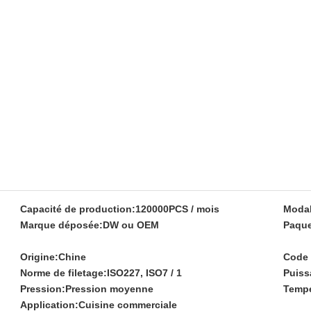
Capacité de production:
120000PCS / mois
Modal
Marque déposée:
DW ou OEM
Paque
Origine:
Chine
Code 
Norme de filetage:
ISO227, ISO7 / 1
Puiss
Pression:
Pression moyenne
Tempé
Application:
Cuisine commerciale