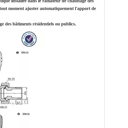
tique installée dans le radiateur de chauffage des
 - à tout moment ajuster automatiquement l'apport de
ge des bâtiments résidentiels ou publics.