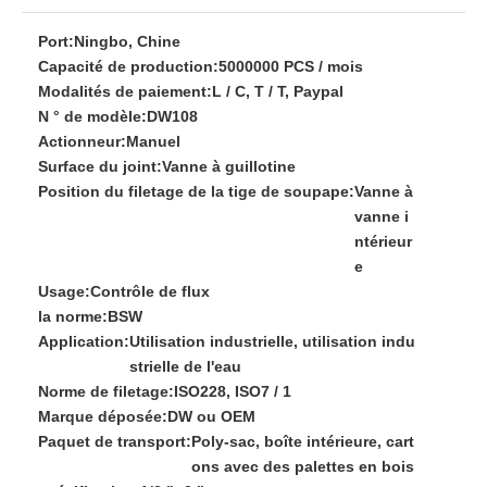
Port:
Ningbo, Chine
Capacité de production:
5000000 PCS / mois
Modalités de paiement:
L / C, T / T, Paypal
N ° de modèle:
DW108
Actionneur:
Manuel
Surface du joint:
Vanne à guillotine
Position du filetage de la tige de soupape:
Vanne à
vanne i
ntérieur
e
Usage:
Contrôle de flux
la norme:
BSW
Application:
Utilisation industrielle, utilisation indu
strielle de l'eau
Norme de filetage:
ISO228, ISO7 / 1
Marque déposée:
DW ou OEM
Paquet de transport:
Poly-sac, boîte intérieure, cart
ons avec des palettes en bois