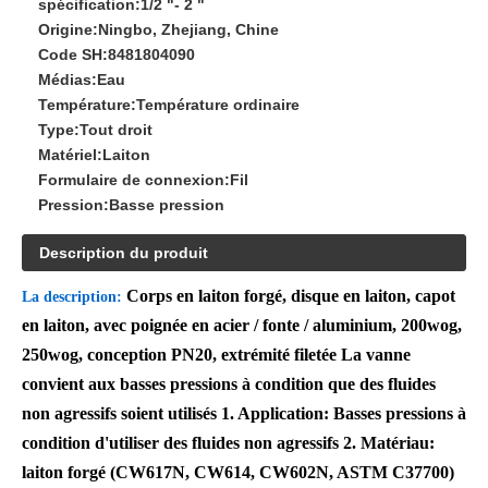
spécification:
1/2 "- 2 "
Origine:
Ningbo, Zhejiang, Chine
Code SH:
8481804090
Médias:
Eau
Température:
Température ordinaire
Type:
Tout droit
Matériel:
Laiton
Formulaire de connexion:
Fil
Pression:
Basse pression
Description du produit
Corps en laiton forgé, disque en laiton, capot
La description:
en laiton, avec poignée en acier / fonte / aluminium, 200wog,
250wog, conception PN20, extrémité filetée La vanne
convient aux basses pressions à condition que des fluides
non agressifs soient utilisés 1. Application: Basses pressions à
condition d'utiliser des fluides non agressifs 2. Matériau:
laiton forgé (CW617N, CW614, CW602N, ASTM C37700)