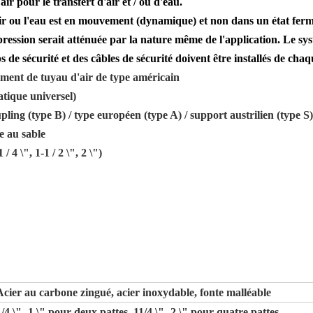
ir pour le transfert d'air et / ou d'eau.
air ou l'eau est en mouvement (dynamique) et non dans un état ferm
pression serait atténuée par la nature même de l'application. Le sy
s de sécurité et des câbles de sécurité doivent être installés de ch
ment de tuyau d'air de type américain
tique universel)
ng (type B) / type européen (type A) / support austrilien (type S)
e au sable
1 / 4 \", 1-1 / 2 \", 2 \")
Acier au carbone zingué, acier inoxydable, fonte malléable
1/4 \"- 1 \" pour deux pattes, 11/4 \"- 2 \" pour quatre pattes