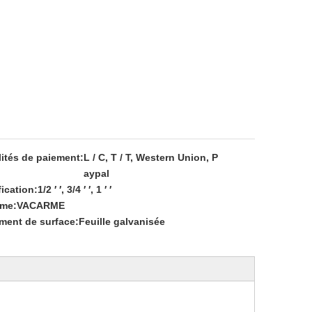
ités de paiement:
L / C, T / T, Western Union, P
aypal
fication:
1/2 ′ ′, 3/4 ′ ′, 1 ′ ′
rme:
VACARME
ement de surface:
Feuille galvanisée