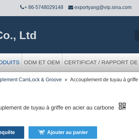

+ 86-5748029148

exportyang@vip.sina.com
o., Ltd
ODUITS
ODM ET OEM
CERTIFICAT / RAPPORT DE
plement CamLock & Groove
»
Accouplement de tuyau à griffe
plement de tuyau à griffe en acier au carbone
nquête
Ajouter au panier