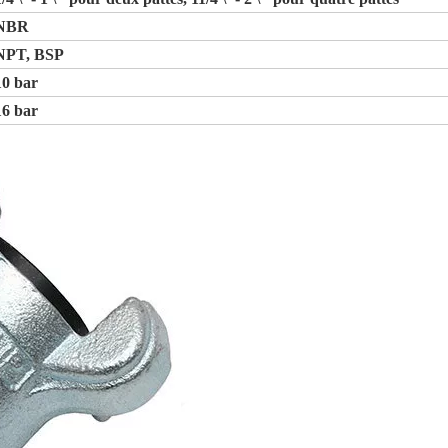
NBR
NPT, BSP
10 bar
16 bar