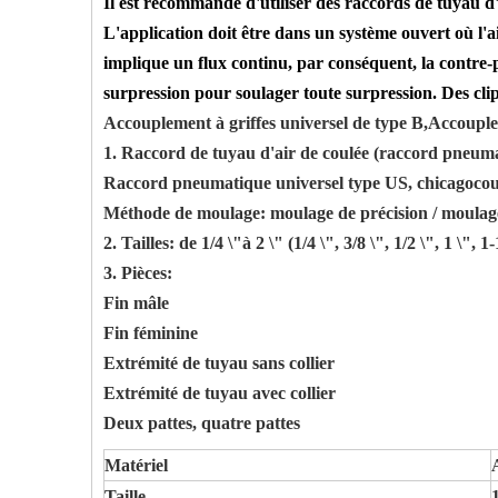
Il est recommandé d'utiliser des raccords de tuyau d'a
L'application doit être dans un système ouvert où l'
implique un flux continu, par conséquent, la contre-
surpression pour soulager toute surpression. Des clip
Accouplement à griffes universel de type B,
Accouple
1. Raccord de tuyau d'air de coulée (raccord pneuma
Raccord pneumatique universel type US, chicagocoupli
Méthode de moulage: moulage de précision / moulag
2. Tailles: de 1/4 \"à 2 \" (
1/4 \", 3/8 \", 1/2 \", 1 \", 1-
3. Pièces:
Fin mâle
Fin féminine
Extrémité de tuyau sans collier
Extrémité de tuyau avec collier
Deux pattes, quatre pattes
Matériel
Taille