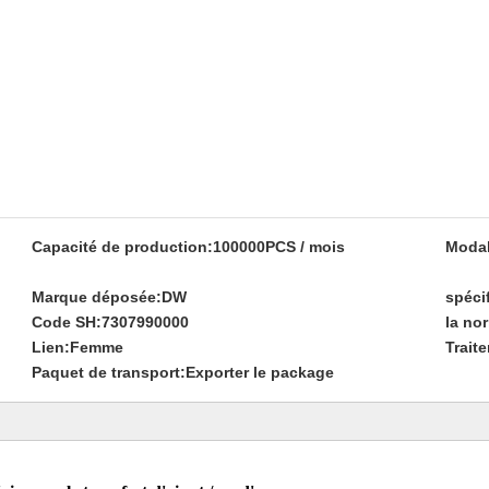
Capacité de production:
100000PCS / mois
Modal
Marque déposée:
DW
spéci
Code SH:
7307990000
la no
Lien:
Femme
Trait
Paquet de transport:
Exporter le package