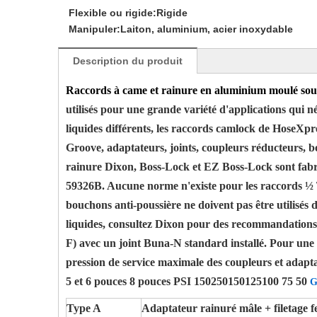
Flexible ou rigide:
Rigide
Manipuler:
Laiton, aluminium, acier inoxydable
Description du produit
Raccords à came et rainure en aluminium moulé sous
utilisés pour une grande variété d'applications qui 
liquides différents, les raccords camlock de HoseXp
Groove, adaptateurs, joints, coupleurs réducteurs, bo
rainure Dixon, Boss-Lock et EZ Boss-Lock sont fabri
59326B. Aucune norme n'existe pour les raccords ½ \"e
bouchons anti-poussière ne doivent pas être utilisés 
liquides, consultez Dixon pour des recommandations
F) avec un joint Buna-N standard installé. Pour une u
pression de service maximale des coupleurs et adapta
5 et 6 pouces 8 pouces PSI 150250150125100 75 50
G
Type A
Adaptateur rainuré mâle + filetage f