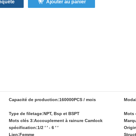
nquête
Ajouter au panier
Capacité de production:
160000PCS / mois
Modal
Type de filetage:
NPT, Bsp et BSPT
Mots 
Mots clés 3:
Accouplement à rainure Camlock
Marqu
spécification:
1/2 ′ ′ - 6 ′ ′
Origi
Lien:
Femme
Struc