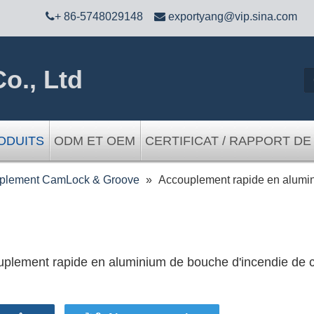

+ 86-5748029148

exportyang@vip.sina.com
o., Ltd
ODUITS
ODM ET OEM
CERTIFICAT / RAPPORT DE
plement CamLock & Groove
»
Accouplement rapide en alumi
plement rapide en aluminium de bouche d'incendie de c