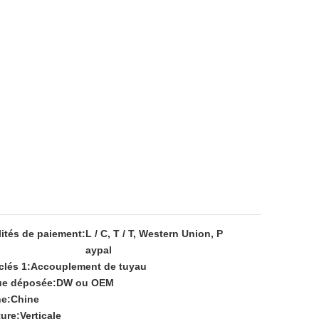
ités de paiement:
L / C, T / T, Western Union, P
aypal
clés 1:
Accouplement de tuyau
e déposée:
DW ou OEM
ne:
Chine
ture:
Verticale