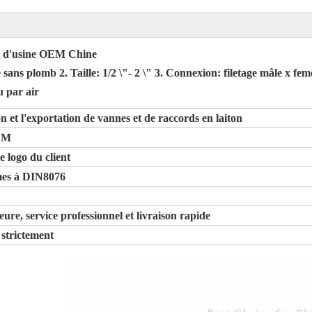
e d'usine OEM Chine
 plomb 2. Taille: 1/2 \"- 2 \" 3. Connexion: filetage mâle x femell
u par air
n et l'exportation de vannes et de raccords en laiton
ODM
e logo du client
rmes à DIN8076
rieure, service professionnel et livraison rapide
 strictement