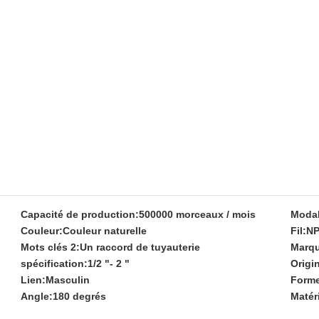
Capacité de production:
500000 morceaux / mois
Modal
Couleur:
Couleur naturelle
Fil:
NP
Mots clés 2:
Un raccord de tuyauterie
Marqu
spécification:
1/2 "- 2 "
Origi
Lien:
Masculin
Forme
Angle:
180 degrés
Matéri