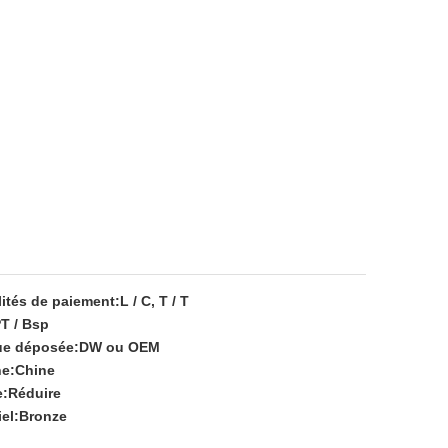
ités de paiement:
L / C, T / T
T / Bsp
e déposée:
DW ou OEM
ne:
Chine
:
Réduire
el:
Bronze