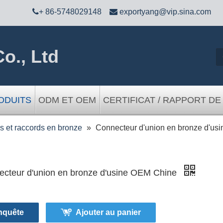

+ 86-5748029148

exportyang@vip.sina.com
o., Ltd
ODUITS
ODM ET OEM
CERTIFICAT / RAPPORT DE
 et raccords en bronze
»
Connecteur d'union en bronze d'us
cteur d'union en bronze d'usine OEM Chine
nquête
Ajouter au panier