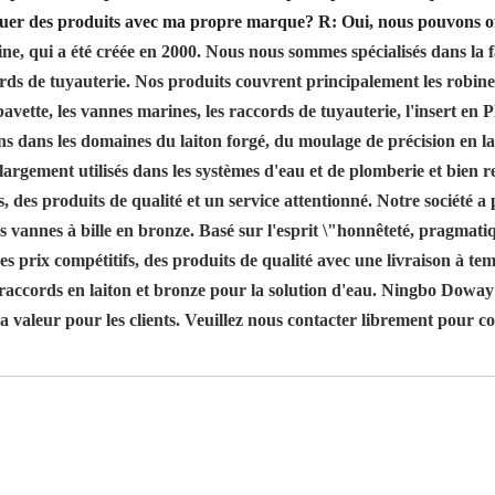
quer des produits avec ma propre marque?
R: Oui, nous pouvons o
 qui a été créée en 2000. Nous nous sommes spécialisés dans la fa
rds de tuyauterie. Nos produits couvrent principalement les robinet
 bavette, les vannes marines, les raccords de tuyauterie, l'insert en
ons dans les domaines du laiton forgé, du moulage de précision en 
t largement utilisés dans les systèmes d'eau et de plomberie et bi
, des produits de qualité et un service attentionné. Notre société a
s vannes à bille en bronze. Basé sur l'esprit \"honnêteté, pragmati
 des prix compétitifs, des produits de qualité avec une livraison à
t raccords en laiton et bronze pour la solution d'eau. Ningbo Dowa
a valeur pour les clients. Veuillez nous contacter librement pour c