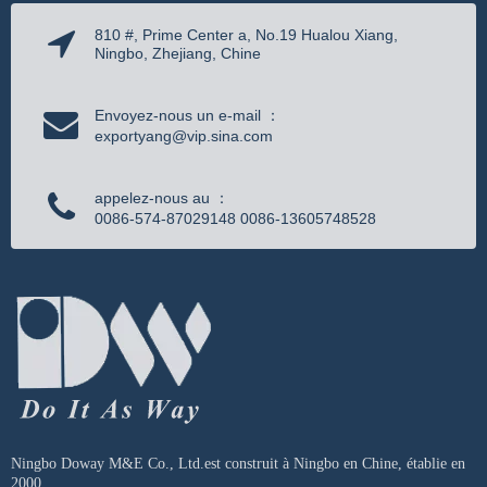
810 #, Prime Center a, No.19 Hualou Xiang,
Ningbo, Zhejiang, Chine
Envoyez-nous un e-mail ：
exportyang@vip.sina.com
appelez-nous au ：
0086-574-87029148 0086-13605748528
Ningbo Doway M&E Co., Ltd.est construit à Ningbo en Chine, établie en
2000 ...