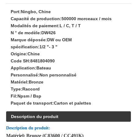
Port:
Ningbo, Chine
Capacité de production:
500000 morceaux / mois
Modalités de paiement:
L / C, T / T
N ° de modèle:
DW426
Marque déposée:
DW ou OEM
spécification:
1/2 "- 3 "
Origine:
Chine
Code SH:
8481804090
Application:
Bateau
Personnalisé:
Non personnalisé
Matériel:
Bronze
Type:
Raccord
Fil:
Npsm / Bsp
Paquet de transport:
Carton et palettes
Description du produit
Description du produit
:
Matériel: Bronze (C83600 / CC491K)