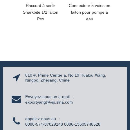
Raccord à sertir
Connecteur 5 voies en
Répara
Sharkbite 1/2 laiton
laiton pour pompe à
mamelo
Pex
eau
en ac
810 #, Prime Center a, No.19 Hualou Xiang,
Ningbo, Zhejiang, Chine
Envoyez-nous un e-mail ：
exportyang@vip.sina.com
appelez-nous au ：
0086-574-87029148 0086-13605748528