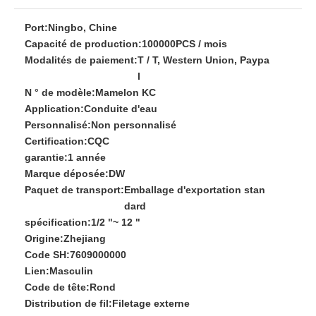
Port:
Ningbo, Chine
Capacité de production:
100000PCS / mois
Modalités de paiement:
T / T, Western Union, Paypa
l
N ° de modèle:
Mamelon KC
Application:
Conduite d'eau
Personnalisé:
Non personnalisé
Certification:
CQC
garantie:
1 année
Marque déposée:
DW
Paquet de transport:
Emballage d'exportation stan
dard
spécification:
1/2 "~ 12 "
Origine:
Zhejiang
Code SH:
7609000000
Lien:
Masculin
Code de tête:
Rond
Distribution de fil:
Filetage externe