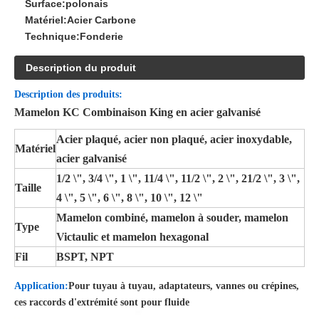
Surface:
polonais
Matériel:
Acier Carbone
Technique:
Fonderie
Description du produit
Description des produits:
Mamelon KC Combinaison King en acier galvanisé
Acier plaqué, acier non plaqué, acier inoxydable,
Matériel
acier galvanisé
1/2 \", 3/4 \", 1 \", 11/4 \", 11/2 \", 2 \", 21/2 \", 3 \",
Taille
4 \", 5 \", 6 \", 8 \", 10 \", 12 \"
Mamelon combiné, mamelon à souder, mamelon
Type
Victaulic et mamelon hexagonal
Fil
BSPT, NPT
Application:
Pour tuyau à tuyau, adaptateurs, vannes ou crépines,
ces raccords d'extrémité sont pour fluide