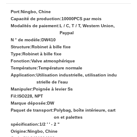
Port:
Ningbo, Chine
Capacité de production:
10000PCS par mois
Modalités de paiement:
L / C, T / T, Western Union,
Paypal
N ° de modèle:
DW410
Structure:
Robinet à bille fixe
Type:
Robinet à bille fixe
Fonction:
Valve atmosphérique
Température:
Température normale
Application:
Utilisation industrielle, utilisation indu
strielle de l'eau
Manipuler:
Poignée à levier Ss
Fil:
ISO228, NPT
Marque déposée:
DW
Paquet de transport:
Polybag, boîte intérieure, cart
on et palettes
spécification:
1/2 ′ ′ - 2 "
Origine:
Ningbo, Chine