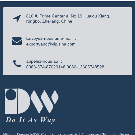
810 #, Prime Center a, No.19 Hualou Xiang,
Ningbo, Zhejiang, Chine
Envoyez-nous un e-mail ：
exportyang@vip.sina.com
appelez-nous au ：
0086-574-87029148 0086-13605748528
Ningbo Doway M&E Co., Ltd.est construit à Ningbo en Chine, établie en