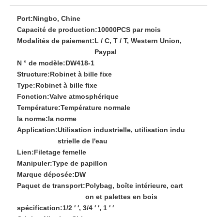
Port:
Ningbo, Chine
Capacité de production:
10000PCS par mois
Modalités de paiement:
L / C, T / T, Western Union,
Paypal
N ° de modèle:
DW418-1
Structure:
Robinet à bille fixe
Type:
Robinet à bille fixe
Fonction:
Valve atmosphérique
Température:
Température normale
la norme:
la norme
Application:
Utilisation industrielle, utilisation indu
strielle de l'eau
Lien:
Filetage femelle
Manipuler:
Type de papillon
Marque déposée:
DW
Paquet de transport:
Polybag, boîte intérieure, cart
on et palettes en bois
spécification:
1/2 ′ ′, 3/4 ′ ′, 1 ′ ′