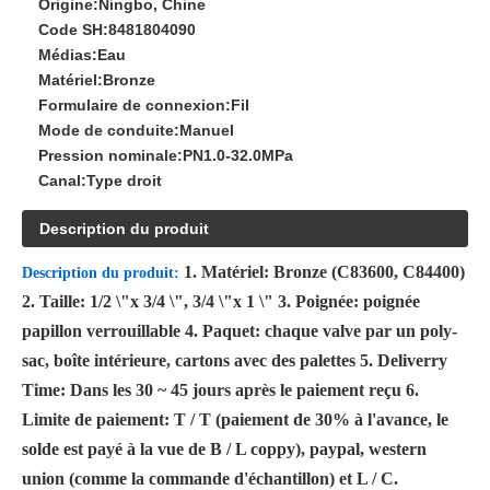
Origine:
Ningbo, Chine
Code SH:
8481804090
Médias:
Eau
Matériel:
Bronze
Formulaire de connexion:
Fil
Mode de conduite:
Manuel
Pression nominale:
PN1.0-32.0MPa
Canal:
Type droit
Description du produit
1. Matériel: Bronze (C83600, C84400)
Description du produit
:
2. Taille: 1/2 \"x 3/4 \", 3/4 \"x 1 \" 3. Poignée: poignée
papillon verrouillable 4. Paquet: chaque valve par un poly-
sac, boîte intérieure, cartons avec des palettes 5. Deliverry
Time: Dans les 30 ~ 45 jours après le paiement reçu 6.
Limite de paiement: T / T (paiement de 30% à l'avance, le
solde est payé à la vue de B / L coppy), paypal, western
union (comme la commande d'échantillon) et L / C.