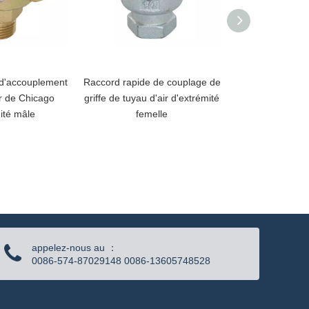
d'accouplement
Raccord rapide de couplage de
Couplage de tuya
ir de Chicago
griffe de tuyau d'air d'extrémité
américain Cou
ité mâle
femelle
appelez-nous au ：
0086-574-87029148 0086-13605748528