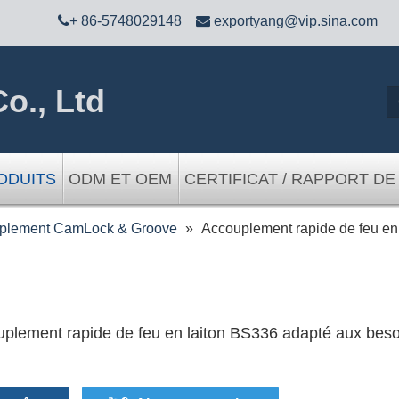

+ 86-5748029148

exportyang@vip.sina.com
o., Ltd
ODUITS
ODM ET OEM
CERTIFICAT / RAPPORT DE
plement CamLock & Groove
»
Accouplement rapide de feu en 
plement rapide de feu en laiton BS336 adapté aux besoi