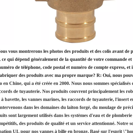
s vous montrerons les photos des produits et des colis avant de pa
 ce qui dépend généralement de la quantité de votre commande et 
numéro de téléphone, code postal et numéro de compte express, et i
fabriquer des produits avec ma propre marque?
R: Oui, nous pouv
n Chine, qui a été créée en 2000. Nous nous sommes spécialisés dan
ccords de tuyauterie. Nos produits couvrent principalement les robi
ts à bavette, les vannes marines, les raccords de tuyauterie, l'insert
 intervenons dans les domaines du laiton forgé, du moulage de préc
uits sont largement utilisés dans les systèmes d'eau et de plomberi
étitifs, des produits de qualité et un service attentionné. Notre soc
bation UL pour nos vannes à bille en bronze. Basé sur l'esprit \"