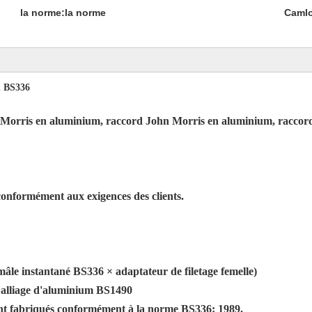
la norme:
la norme
Camlo
d BS336
 Morris en aluminium, raccord John Morris en aluminium, raccor
onformément aux exigences des clients.
le instantané BS336 × adaptateur de filetage femelle)
 alliage d'aluminium BS1490
ont fabriqués conformément à la norme BS336: 1989.