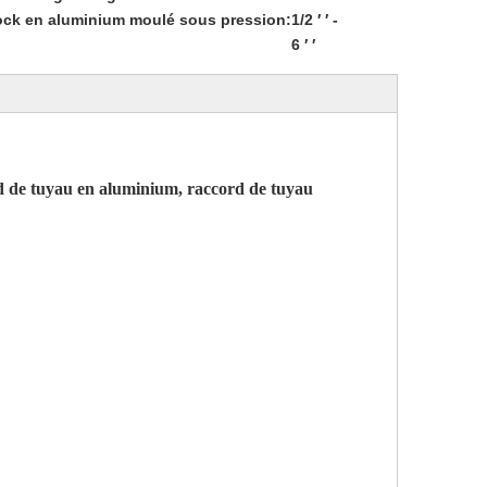
ck en aluminium moulé sous pression:
1/2 ′ ′ -
6 ′ ′
d de tuyau en aluminium, raccord de tuyau