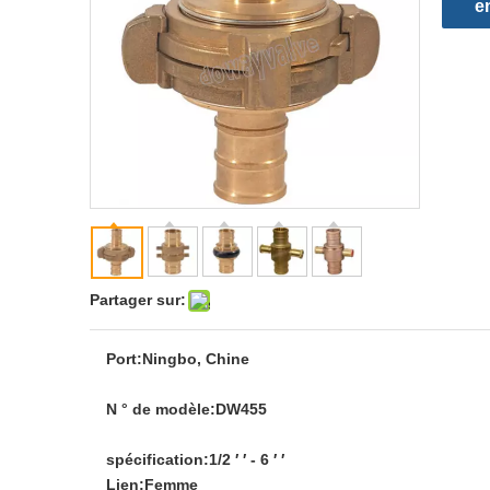
e
Partager sur:
Port:
Ningbo, Chine
N ° de modèle:
DW455
spécification:
1/2 ′ ′ - 6 ′ ′
Lien:
Femme