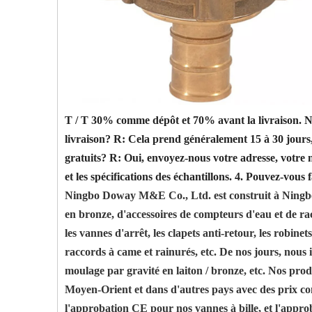
T / T 30% comme dépôt et 70% avant la livraison. Nou
livraison?
R: Cela prend généralement 15 à 30 jours,
gratuits?
R: Oui, envoyez-nous votre adresse, votre 
et les spécifications des échantillons.
4. Pouvez-vous 
Ningbo Doway M&E Co., Ltd. est construit à Ningbo e
en bronze, d'accessoires de compteurs d'eau et de ra
les vannes d'arrêt, les clapets anti-retour, les robine
raccords à came et rainurés, etc. De nos jours, nous
moulage par gravité en laiton / bronze, etc. Nos prod
Moyen-Orient et dans d'autres pays avec des prix comp
l'approbation CE pour nos vannes à bille, et l'appro